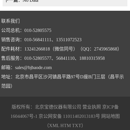
下一篇：No Data
联系我们
公司总机：010-52805575
销售咨询：010-56841111、13511072523
配件耗材：13241266818（微信同号）（QQ：2745965868）
售后服务：010-52805577、56841110、18810315958
邮箱：
sales@bjbaode.com
地址：北京市昌平区沙河镇昌平路97号D座B门三层（昌平示
范园）
版权所有：北京宝德仪器有限公司
营业执照
京ICP备
16044067号-1
京公网安备 11011402013183号
网站地图
（
XML
HTM
TXT
）