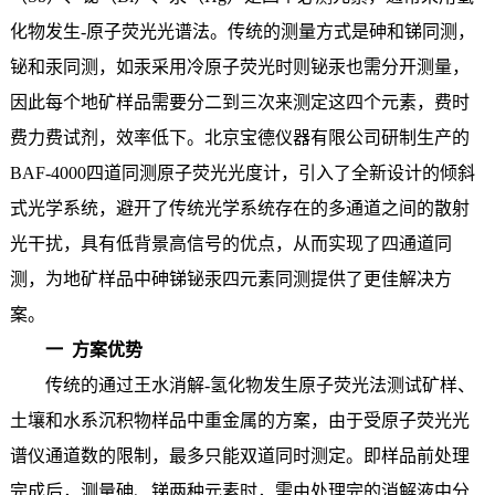
化物发生-原子荧光光谱法。传统的测量方式是砷和锑同测，
铋和汞同测，如汞采用冷原子荧光时则铋汞也需分开测量，
因此每个地矿样品需要分二到三次来测定这四个元素，费时
费力费试剂，效率低下。北京宝德仪器有限公司研制生产的
BAF-4000四道同测原子荧光光度计，引入了全新设计的倾斜
式光学系统，避开了传统光学系统存在的多通道之间的散射
光干扰，具有低背景高信号的优点，从而实现了四通道同
测，为地矿样品中砷锑铋汞四元素同测提供了更佳解决方
案。
一 方案优势
传统的通过王水消解-氢化物发生原子荧光法测试矿样、
土壤和水系沉积物样品中重金属的方案，由于受原子荧光光
谱仪通道数的限制，最多只能双道同时测定。即样品前处理
完成后，测量砷、锑两种元素时，需由处理完的消解液中分